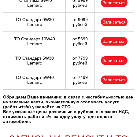
ТО Оптима 5W40
от 9999
Записаться
Lemarc
рублей
ТО Стандарт 0W30
от 9099
Записаться
Lemarc
рублей
ТО Стандарт 10W40
от 5699
Записаться
Lemarc
рублей
ТО Стандарт 5W30
от 7799
Записаться
Lemarc
рублей
ТО Стандарт 5W40
от 7499
Записаться
Lemarc
рублей
Обращаем Ваше внимание: в связи с нестабильностью цен
на запасные части, окончательную стоимость услуги
(работы+з/ч) узнавайте на СТО.
Все указанные цены розничные в рублях, включают НДС,
стоимость работ и з/ч, за одну услугу, для одного
автомобиля.