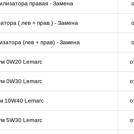
илизатора правая - Замена
тора ( лев + прав ) - Замена
затора (лев + прав) - Замена
ум 0W20 Lemarc
о
ум 0W30 Lemarc
о
м 10W40 Lemarc
о
ум 5W30 Lemarc
о