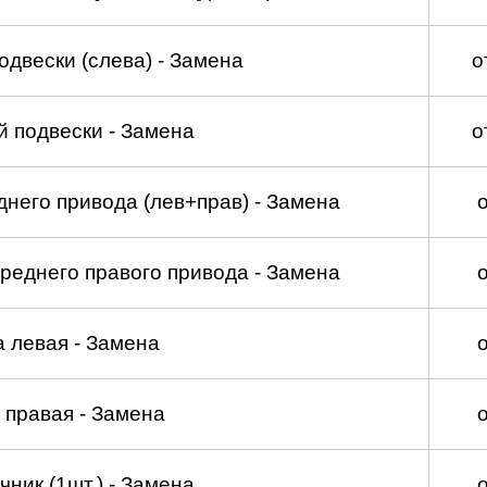
двески (слева) - Замена
о
 подвески - Замена
о
него привода (лев+прав) - Замена
реднего правого привода - Замена
а левая - Замена
 правая - Замена
ник (1шт.) - Замена