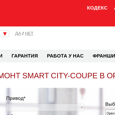
КОДЕКС
/
НЕТ
И
ГАРАНТИЯ
РАБОТА У НАС
ФРАНШИ
МОНТ SMART CITY-COUPE В О
Привод*
Выб