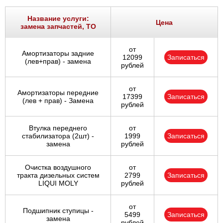
Название услуги:
Цена
замена запчастей, ТО
от
Амортизаторы задние
12099
Записаться
(лев+прав) - замена
рублей
от
Амортизаторы передние
17399
Записаться
(лев + прав) - Замена
рублей
Втулка переднего
от
стабилизатора (2шт) -
1999
Записаться
замена
рублей
Очистка воздушного
от
тракта дизельных систем
2799
Записаться
LIQUI MOLY
рублей
от
Подшипник ступицы -
5499
Записаться
замена
рублей