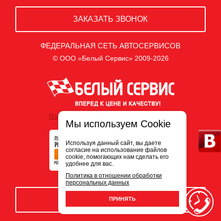
ЗАКАЗАТЬ ЗВОНОК
ФЕДЕРАЛЬНАЯ СЕТЬ АВТОСЕРВИСОВ
© ООО «Белый Сервис» 2009-2026
Политика обработки персональных данных
Мы используем Cookie
Используя данный сайт, вы даете
согласие на использование файлов
cookie, помогающих нам сделать его
удобнее для вас.
Политика в отношении обработки
персональных данных
ЗАПИСЬ НА СЕРВИС
ПРИНЯТЬ